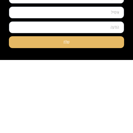
שלח
ניווט קל
מוצרים
אודותינו
פרקטים
טאפי לעסקים
שטיחים
טאפי לפרטיים
טפטים
אדריכלים ומעצבים
חיפויי קירות
פרויקטים
מדרגות עץ
גלריית סרטונים
וילונות