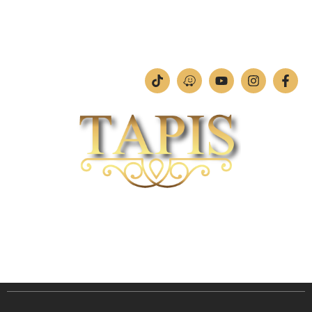
ימים א'-ה': 09:00-18:00
יום ו': 09:00-13:00
שבת: החנות סגורה
חברת TAPIS בעלת ניסיון רב ומקצועי בשוק הפרטי והעסקי.
אנו מפעילים מחלקה מיוחדת לביצוע פרויקטים גדולים ומורכבים כגון מפעלי הייטק בתי
מלון בתי אבות בתי חולים ועוד… כמו כן מגוון עבודות בשוק הפרטי.