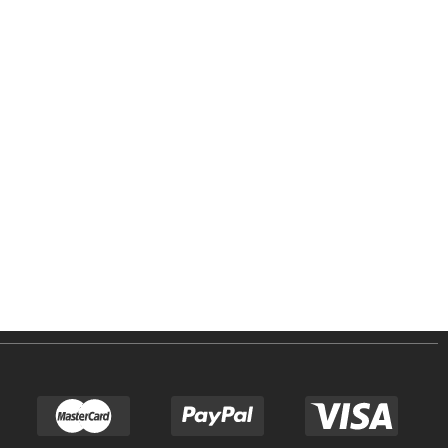
ניווט קל
מוצרים
אודותינו
פרקטים
טאפי לעסקים
שטיחים
טאפי לפרטיים
טפטים
אדריכלים ומעצבים
חיפויי קירות
פרויקטים
מדרגות עץ
גלריית סרטונים
וילונות
טיפים וכתבות
דשא סינטטי
ביקורות
קרניזים
צור קשר