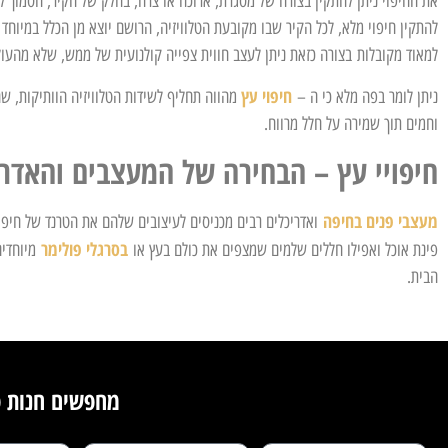
את החיפוי ניתן להתקין בצורה של מסגרת, ארוכה או צרה, בחלק של הקיר, הסמוך ל
להתקין חיפוי מלא, לכל הקיר שבו מקובעת הטלוויזיה, הרושם יוצא מן הכלל במיוחד 
למאוד מקובלות
בצורה כזאת ניתן לעצב חווית צפייה קולנועית של ממש, שלא מהעול
חיפוי ע
ץ
ניתן לומר בפה מלא כי ה –
מהווה תחליף לשידות הטלוויזיה הוותיקות, ש
וחמים תוך שמירה על חלל מרווח.
חיפויי עץ – הבחירה של המעצבים והאדרי
מעצבי פנים בחיפה
ואדריכלים רבים מכניסים לעיצובים שלהם את הטרנד של חיפויי
בסרגלי פולימר
פינת אוכל ואפילו חללים שלמים שמצפים את כולם בעץ או
מיוחדים
הבית.
מחפשים חנות פ