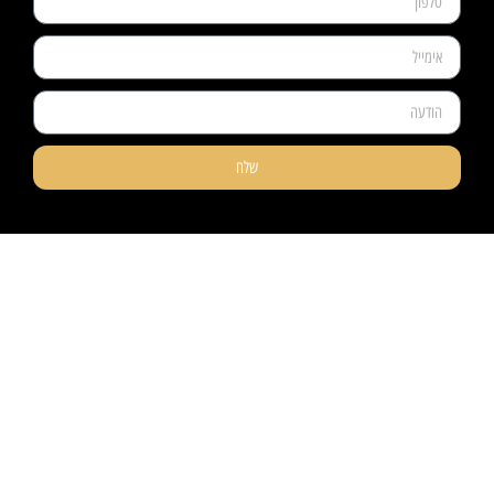
שלח
ניווט קל
מוצרים
אודותינו
פרקטים
טאפי לעסקים
שטיחים
טאפי לפרטיים
טפטים
אדריכלים ומעצבים
חיפויי קירות
פרויקטים
מדרגות עץ