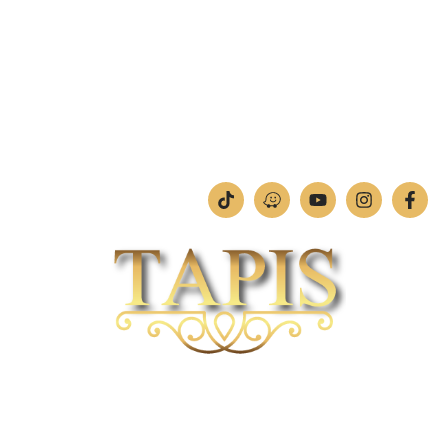
מחלקת תמונות וחיתוכי לייזר
טלפון:
04-842-4252
ימים א'-ה': 09:00-18:00
יום ו': 09:00-13:00
שבת: החנות סגורה
חברת TAPIS בעלת ניסיון רב ומקצועי בשוק הפרטי והעסקי.
אנו מפעילים מחלקה מיוחדת לביצוע פרויקטים גדולים ומורכבים כגון מפעלי הייטק בתי