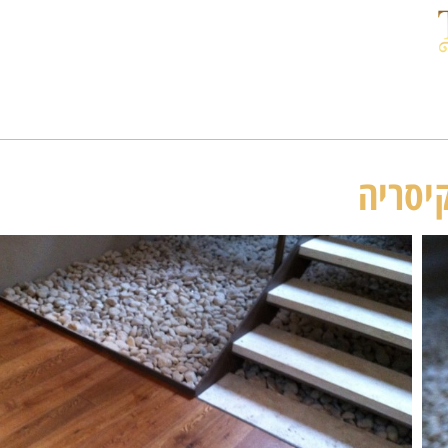
יסריה