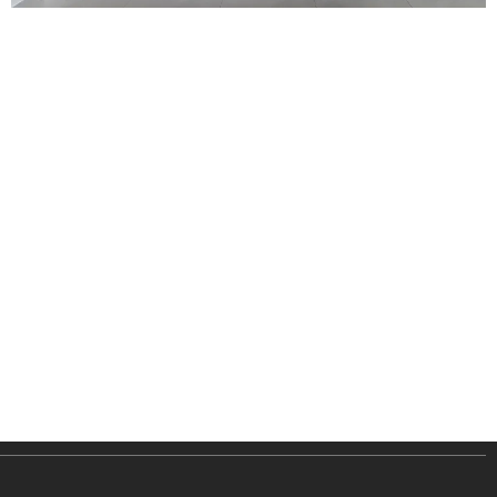
ניווט קל
מוצרים
אודותינו
פרקטים
טאפי לעסקים
שטיחים
טאפי לפרטיים
טפטים
אדריכלים ומעצבים
חיפויי קירות
פרויקטים
מדרגות עץ
גלריית סרטונים
וילונות
טיפים וכתבות
דשא סינטטי
ביקורות
קרניזים
צור קשר