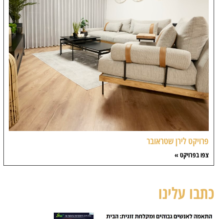
פרויקט לירן שטראובר
צפו בפרויקט »
כתבו עלינו