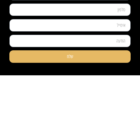
שלח
ניווט קל
מוצרים
אודותינו
פרקטים
טאפי לעסקים
שטיחים
טאפי לפרטיים
טפטים
אדריכלים ומעצבים
חיפויי קירות
פרויקטים
מדרגות עץ