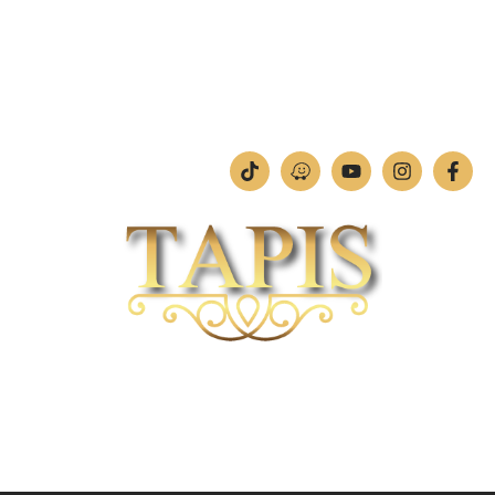
טלפון:
04-842-4252
ימים א'-ה': 09:00-18:00
יום ו': 09:00-13:00
שבת: החנות סגורה
חברת TAPIS בעלת ניסיון רב ומקצועי בשוק הפרטי והעסקי.
אנו מפעילים מחלקה מיוחדת לביצוע פרויקטים גדולים ומורכבים כגון מפעלי הייטק בתי
מלון בתי אבות בתי חולים ועוד… כמו כן מגוון עבודות בשוק הפרטי.