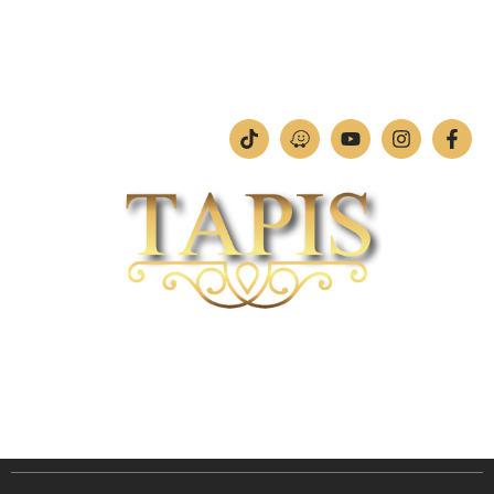
ימים א'-ה': 09:00-18:00
יום ו': 09:00-13:00
שבת: החנות סגורה
חברת TAPIS בעלת ניסיון רב ומקצועי בשוק הפרטי והעסקי.
אנו מפעילים מחלקה מיוחדת לביצוע פרויקטים גדולים ומורכבים כגון מפעלי הייטק בתי
מלון בתי אבות בתי חולים ועוד… כמו כן מגוון עבודות בשוק הפרטי.