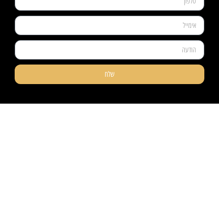
שלח
ניווט קל
מוצרים
אודותינו
פרקטים
טאפי לעסקים
שטיחים
טאפי לפרטיים
טפטים
אדריכלים ומעצבים
חיפויי קירות
פרויקטים
מדרגות עץ