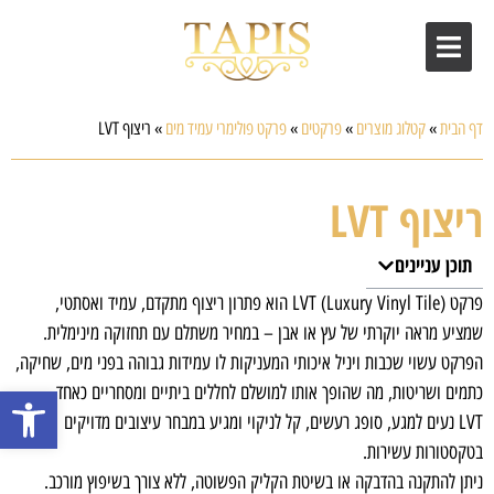
דף הבית
»
קטלוג מוצרים
»
פרקטים
»
פרקט פולימרי עמיד מים
»
ריצוף LVT
ריצוף LVT
תוכן עניינים
פרקט LVT (Luxury Vinyl Tile) הוא פתרון ריצוף מתקדם, עמיד ואסתטי,
שמציע מראה יוקרתי של עץ או אבן – במחיר משתלם עם תחזוקה מינימלית.
הפרקט עשוי שכבות ויניל איכותי המעניקות לו עמידות גבוהה בפני מים, שחיקה,
פתח סרגל
כתמים ושריטות, מה שהופך אותו למושלם לחללים ביתיים ומסחריים כאחד.
LVT נעים למגע, סופג רעשים, קל לניקוי ומגיע במבחר עיצובים מדויקים
בטקסטורות עשירות.
ניתן להתקנה בהדבקה או בשיטת הקליק הפשוטה, ללא צורך בשיפוץ מורכב.