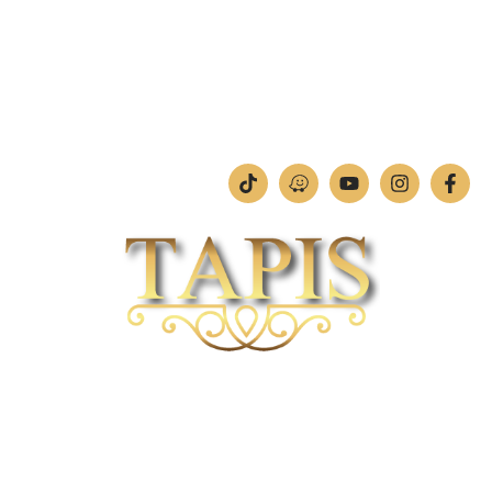
טלפון:
04-842-4252
ימים א'-ה': 09:00-18:00
יום ו': 09:00-13:00
שבת: החנות סגורה
חברת TAPIS בעלת ניסיון רב ומקצועי בשוק הפרטי והעסקי.
אנו מפעילים מחלקה מיוחדת לביצוע פרויקטים גדולים ומורכבים כגון מפעלי הייטק בתי
מלון בתי אבות בתי חולים ועוד… כמו כן מגוון עבודות בשוק הפרטי.