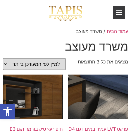
עמוד הבית
/ משרד מעוצב
משרד מעוצב
מציגים את כל ⁦3⁩ התוצאות
פתח סרגל
פרקט LVT עמיד במים דגם D4
חיפוי עץ טיק בורמזי דגם E3