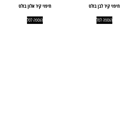
חיפוי קיר לבן בולט
חיפוי קיר אלון בולט
הוספה לסל
הוספה לסל
ניווט קל
מוצרים
אודותינו
פרקטים
טאפי לעסקים
שטיחים
טאפי לפרטיים
טפטים
אדריכלים ומעצבים
חיפויי קירות
פרויקטים
מדרגות עץ
גלריית סרטונים
וילונות
טיפים וכתבות
דשא סינטטי
ביקורות
קרניזים
צור קשר