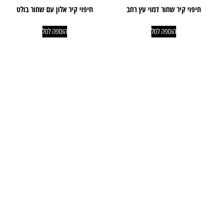
חיפוי קיר שחור דמוי עץ רחב
חיפוי קיר אלון עם שחור בולט
הוספה לסל
הוספה לסל
ניווט קל
מוצרים
אודותינו
פרקטים
טאפי לעסקים
שטיחים
טאפי לפרטיים
טפטים
אדריכלים ומעצבים
חיפויי קירות
פרויקטים
מדרגות עץ
גלריית סרטונים
וילונות
טיפים וכתבות
דשא סינטטי
ביקורות
קרניזים
צור קשר