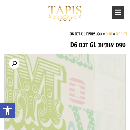
דף הבית
»
חנות
»
טפט אותיות GL דגם D6
טפט אותיות GL דגם D6
פתח סרגל