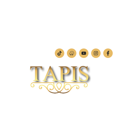
מחלקת תמונות וחיתוכי לייזר
טלפון:
04-842-4252
ימים א'-ה': 09:00-18:00
יום ו': 09:00-13:00
שבת: החנות סגורה
חברת TAPIS בעלת ניסיון רב ומקצועי בשוק הפרטי והעסקי.
אנו מפעילים מחלקה מיוחדת לביצוע פרויקטים גדולים ומורכבים כגון מפעלי הייטק בתי