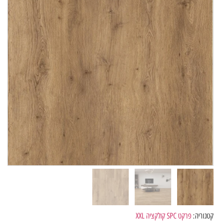
קטגוריה:
פרקט SPC קולקציה XXL