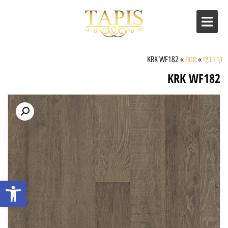
דף הבית
»
חנות
»
KRK WF182
KRK WF182
פתח סרגל