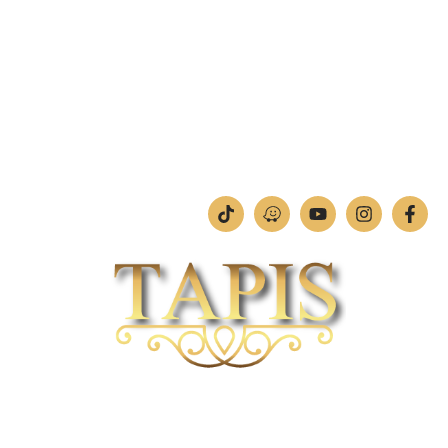
מחלקת תמונות וחיתוכי לייזר
טלפון:
04-842-4252
ימים א'-ה': 09:00-18:00
יום ו': 09:00-13:00
שבת: החנות סגורה
חברת TAPIS בעלת ניסיון רב ומקצועי בשוק הפרטי והעסקי.
אנו מפעילים מחלקה מיוחדת לביצוע פרויקטים גדולים ומורכבים כגון מפעלי הייטק בתי