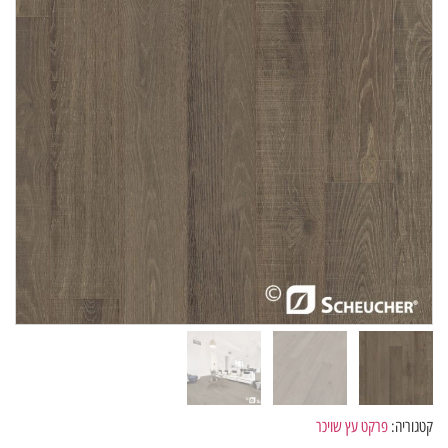
קטגוריה:
פרקט עץ שויכר