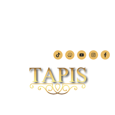
מחלקת תמונות וחיתוכי לייזר
טלפון:
04-842-4252
ימים א'-ה': 09:00-18:00
יום ו': 09:00-13:00
שבת: החנות סגורה
חברת TAPIS בעלת ניסיון רב ומקצועי בשוק הפרטי והעסקי.
אנו מפעילים מחלקה מיוחדת לביצוע פרויקטים גדולים ומורכבים כגון מפעלי הייטק בתי