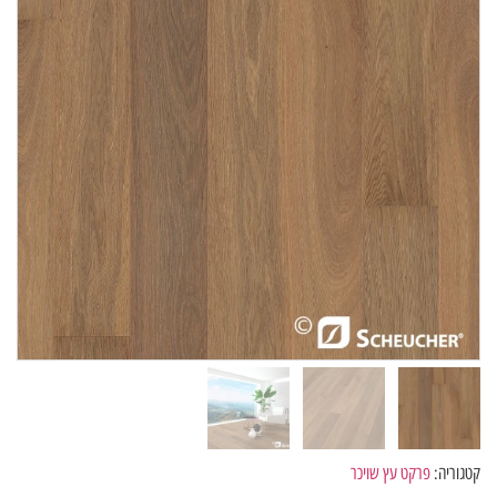
קטגוריה:
פרקט עץ שויכר