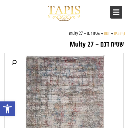
דף הבית
»
חנות
»
שטיח דגם – multy 27
שטיח דגם – Multy 27
פתח סרגל