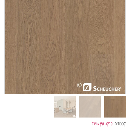
קטגוריה:
פרקט עץ שויכר