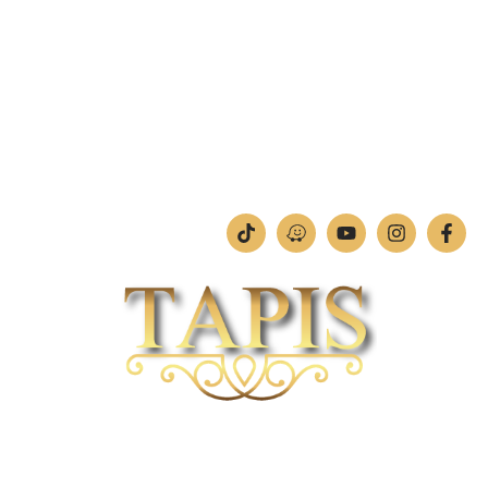
מחלקת תמונות וחיתוכי לייזר
טלפון:
04-842-4252
ימים א'-ה': 09:00-18:00
יום ו': 09:00-13:00
שבת: החנות סגורה
חברת TAPIS בעלת ניסיון רב ומקצועי בשוק הפרטי והעסקי.
אנו מפעילים מחלקה מיוחדת לביצוע פרויקטים גדולים ומורכבים כגון מפעלי הייטק בתי