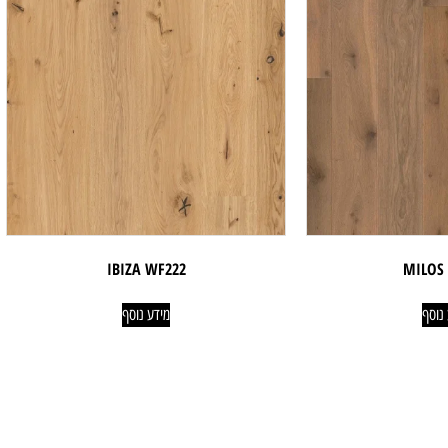
IBIZA WF222
MILOS
נוסף
מידע נוסף
שירות לקוחות ויצירת
מחלקת תמונות וחית
קשר
טלפון:
842-4252