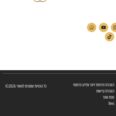
חברת TAPIS בעלת ניסיון רב ומקצועי בשוק הפרטי
ה
והעסקי.
אנו מפעילים מחלקה מיוחדת לביצוע פרויקטים גדולים
ומורכבים כגון מפעלי הייטק בתי מלון בתי אבות בתי חולים
ועוד… כמו כן מגוון עבודות בשוק הפרטי.
הצהרת פרטיות דיוור ומידע פרסומי
כל הזכויות שמורות לטאפי 2026©
הצהרת נגישות
מפת אתר
llms