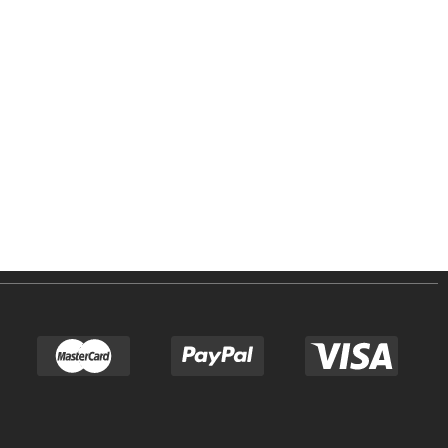
טאפי לעסקים
שטיחים
טאפי לפרטיים
טפטים
אדריכלים ומעצבים
חיפויי קירות
פרויקטים
מדרגות עץ
גלריית סרטונים
וילונות
טיפים וכתבות
דשא סינטטי
ביקורות
קרניזים
צור קשר