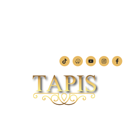
מחלקת תמונות וחיתוכי לייזר
טלפון:
04-842-4252
ימים א'-ה': 09:00-18:00
יום ו': 09:00-13:00
שבת: החנות סגורה
חברת TAPIS בעלת ניסיון רב ומקצועי בשוק הפרטי והעסקי.
אנו מפעילים מחלקה מיוחדת לביצוע פרויקטים גדולים ומורכבים כגון מפעלי הייטק בתי