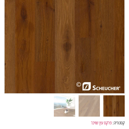
קטגוריה:
פרקט עץ שויכר