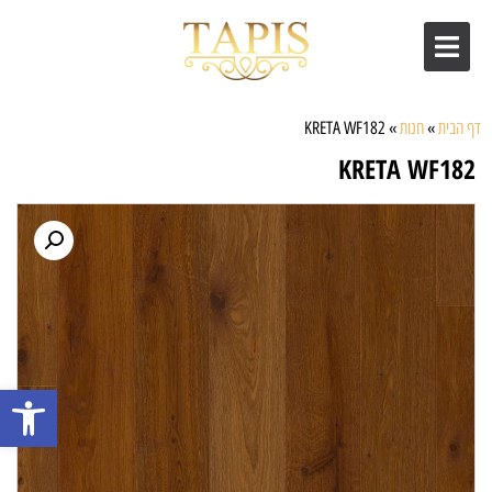
דף הבית
»
חנות
»
KRETA WF182
KRETA WF182
פתח סרגל