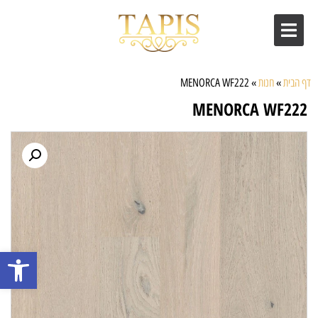
דף הבית
»
חנות
»
MENORCA WF222
MENORCA WF222
פתח סרגל