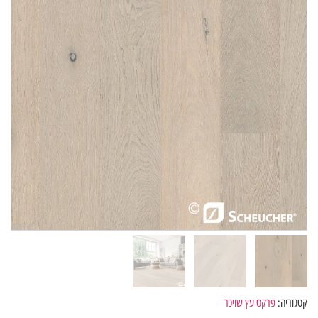
קטגוריה:
פרקט עץ שויכר