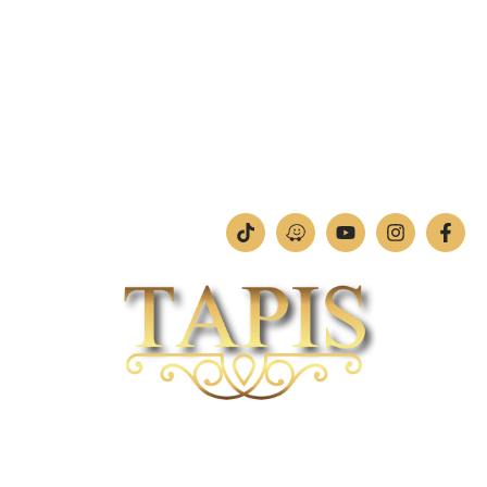
מחלקת תמונות וחיתוכי לייזר
טלפון:
04-842-4252
ימים א'-ה': 09:00-18:00
יום ו': 09:00-13:00
שבת: החנות סגורה
חברת TAPIS בעלת ניסיון רב ומקצועי בשוק הפרטי והעסקי.
אנו מפעילים מחלקה מיוחדת לביצוע פרויקטים גדולים ומורכבים כגון מפעלי הייטק בתי